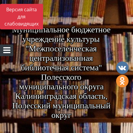
Версия сайта
для
слабовидящих
Муниципальное бюджетное
учреждение культуры
"Межпоселенческая
централизованная
библиотечная система"
Полесского
муниципального округа
Калининградская область,
Полесский муниципальный
округ