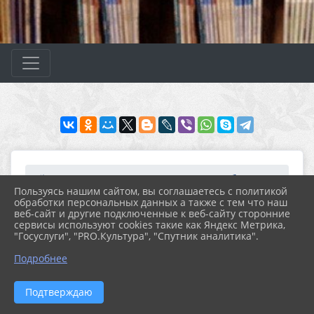
Главная
МЕРОПРИЯТИЯ
План работы
План работы на 2024 год
2. Февраль
Пользуясь нашим сайтом, вы соглашаетесь с политикой
обработки персональных данных а также с тем что наш
веб-сайт и другие подключенные к веб-сайту сторонние
26.01.2024 16:11
27
сервисы используют cookies такие как Яндекс Метрика,
2. ФЕВРАЛЬ
"Госуслуги", "PRO.Культура", "Спутник аналитика".
Подробнее
Историко-патриотическое просвещение,
Подтверждаю
гражданское воспитание