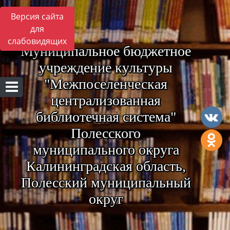
Версия сайта
для
слабовидящих
Муниципальное бюджетное
учреждение культуры
"Межпоселенческая
централизованная
библиотечная система"
Полесского
муниципального округа
Калининградская область,
Полесский муниципальный
округ