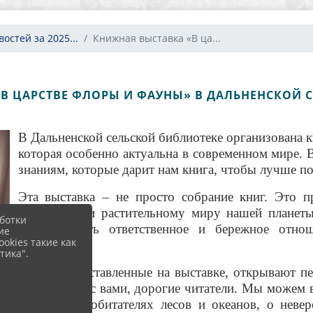
остей за 2025...
Книжная выставка «В ца...
В ЦАРСТВЕ ФЛОРЫ И ФАУНЫ» В ДАЛЬНЕНСКОЙ 
В Дальненской сельской библиотеке организована 
которая особенно актуальна в современном мире. 
знаниям, которые дарит нам книга, чтобы лучше 
Эта выставка – не просто собрание книг. Это п
животному и растительному миру нашей планеты
ботки
сформировать ответственное и бережное отно
ие
okies такие как
хрупкость.
тика".
Книги, представленные на выставке, открывают п
для диалога с вами, дорогие читатели. Мы можем 
загадочных обитателях лесов и океанов, о неве