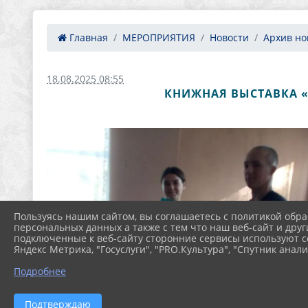
Главная
МЕРОПРИЯТИЯ
Новости
Архив нов
18.08.2025 08:55
КНИЖНАЯ ВЫСТАВКА «
Пользуясь нашим сайтом, вы соглашаетесь с политикой обра
персональных данных а также с тем что наш веб-сайт и друг
подключенные к веб-сайту сторонние сервисы используют co
Яндекс Метрика, "Госуслуги", "PRO.Культура", "Спутник анали
Подробнее
Подтверждаю