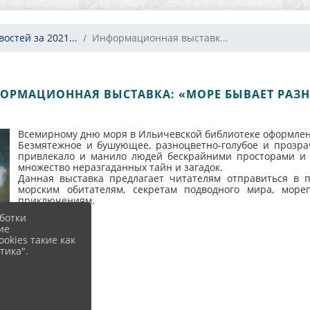
остей за 2021...
Информационная выставк...
ОРМАЦИОННАЯ ВЫСТАВКА: «МОРЕ БЫВАЕТ РАЗ
Всемирному дню моря в Ильичевской библиотеке оформле
Безмятежное и бушующее, разноцветно-голубое и прозра
привлекало и манило людей бескрайними просторами и 
множество неразгаданных тайн и загадок.
Данная выставка предлагает читателям отправиться в
морским обитателям, секретам подводного мира, море
приключениям.
ботки
ие
okies такие как
тика".