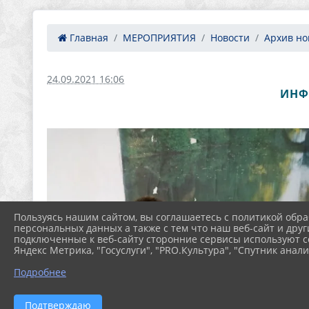
Главная
МЕРОПРИЯТИЯ
Новости
Архив нов
24.09.2021 16:06
ИНФ
Пользуясь нашим сайтом, вы соглашаетесь с политикой обра
персональных данных а также с тем что наш веб-сайт и друг
подключенные к веб-сайту сторонние сервисы используют co
Яндекс Метрика, "Госуслуги", "PRO.Культура", "Спутник анали
Подробнее
Подтверждаю