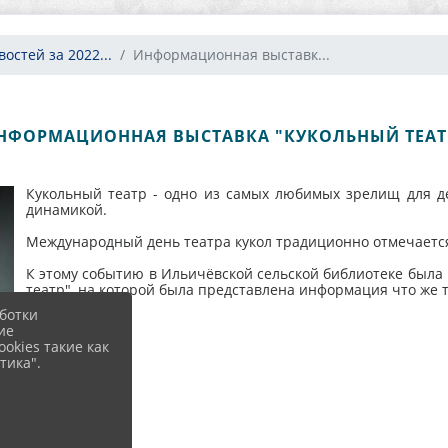
остей за 2022...
Информационная выставк...
НФОРМАЦИОННАЯ ВЫСТАВКА "КУКОЛЬНЫЙ ТЕАТ
Кукольный театр - одно из самых любимых зрелищ для де
динамикой.
Международный день театра кукол традиционно отмечается 
К этому событию в Ильичёвской сельской библиотеке был
театр", на которой была представлена информация что же т
ботки
ие
okies такие как
тика".