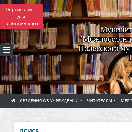
Версия сайта
для
слабовидящих
Муницип
"Межпоселенче
Полесского му
СВЕДЕНИЯ ОБ УЧРЕЖДЕНИИ
ЧИТАТЕЛЯМ
МЕР
ПОИСК