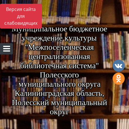
Версия сайта
для
слабовидящих
Муниципальное бюджетное
учреждение культуры
"Межпоселенческая
централизованная
библиотечная система"
Полесского
муниципального округа
Калининградская область,
Полесский муниципальный
округ