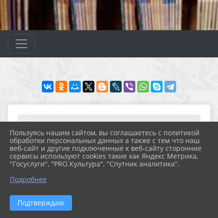
Главная
МЕРОПРИЯТИЯ
Новости
Архив новостей за 2023...
Пользуясь нашим сайтом, вы соглашаетесь с политикой
20 февраля по 20 апрел...
обработки персональных данных а также с тем что наш
веб-сайт и другие подключенные к веб-сайту сторонние
сервисы используют cookies такие как Яндекс Метрика,
"Госуслуги", "PRO.Культура", "Спутник аналитика".
15.03.2023 16:43
177
20 ФЕВРАЛЯ ПО 20 АПРЕЛЯ 2023 ГОДА -
Подробнее
ПРОФИЛАКТИЧЕСКАЯ АКЦИЯ «НЕ
СПАИВАЙТЕ НАШИХ ДЕТЕЙ»
Подтверждаю