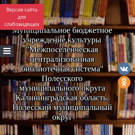
Версия сайта
для
слабовидящих
Муниципальное бюджетное
учреждение культуры
"Межпоселенческая
централизованная
библиотечная система"
Полесского
муниципального округа
Калининградская область,
Полесский муниципальный
округ