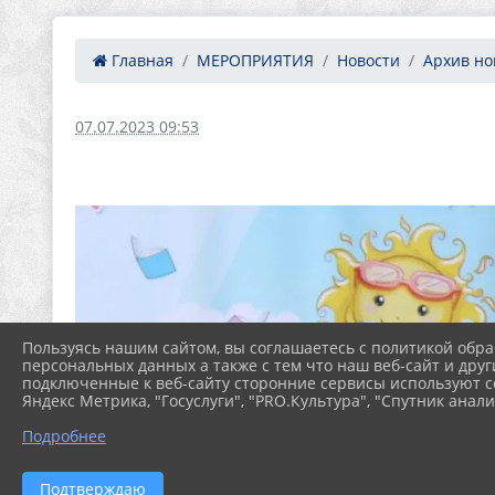
Главная
МЕРОПРИЯТИЯ
Новости
Архив нов
07.07.2023 09:53
Пользуясь нашим сайтом, вы соглашаетесь с политикой обра
персональных данных а также с тем что наш веб-сайт и друг
подключенные к веб-сайту сторонние сервисы используют co
Яндекс Метрика, "Госуслуги", "PRO.Культура", "Спутник анали
Подробнее
Подтверждаю