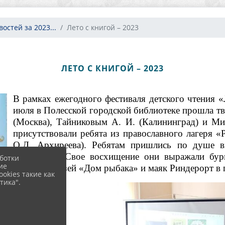
остей за 2023...
Лето с книгой – 2023
ЛЕТО С КНИГОЙ – 2023
В рамках ежегодного фестиваля детского чтения «
июля в Полесской городской библиотеке прошла тво
(Москва), Тайниковым А. И. (Калининград) и Ми
присутствовали ребята из православного лагеря «
О.Д. Архиреева). Ребятам пришлись по душе в
творчестве. Свое восхищение они выражали бур
ботки
ие
посетили музей «Дом рыбака» и маяк Риндерорт в 
okies такие как
тика".