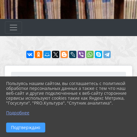
Главная
ВАЖНО
Баннеры года
2024 - Год семьи
Мероприятия
Пользуясь нашим сайтом, вы соглашаетесь с политикой
обработки персональных данных а также с тем что наш
веб-сайт и другие подключенные к веб-сайту сторонние
15.05.2024 12:51
28
сервисы используют cookies такие как Яндекс Метрика,
МЕРОПРИЯТИЯ
"Госуслуги", "PRO.Культура", "Спутник аналитика".
Подробнее
15 мая - Международный день
семьи
Подтверждаю