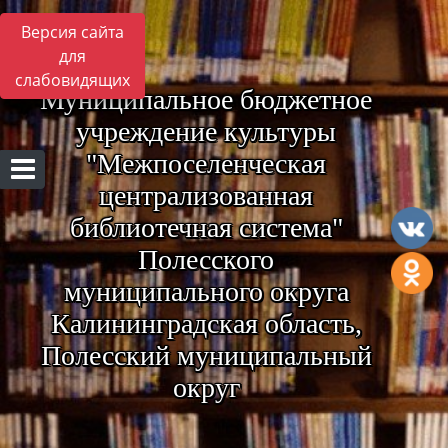
Версия сайта
для
слабовидящих
Муниципальное бюджетное
учреждение культуры
"Межпоселенческая
централизованная
библиотечная система"
Полесского
муниципального округа
Калининградская область,
Полесский муниципальный
округ