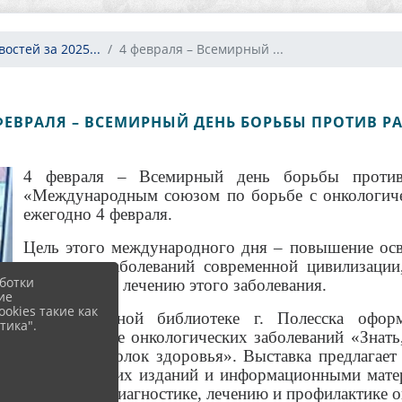
остей за 2025...
4 февраля – Всемирный ...
ФЕВРАЛЯ – ВСЕМИРНЫЙ ДЕНЬ БОРЬБЫ ПРОТИВ Р
4 февраля – Всемирный день борьбы против 
«Международным союзом по борьбе с онкологиче
ежегодно 4 февраля.
Цель этого международного дня – повышение осв
страшных заболеваний современной цивилизации
ботки
выявлению и лечению этого заболевания.
ие
okies такие как
В Центральной библиотеке г. Полесска оформ
тика".
профилактике онкологических заболеваний «Знат
стендом «Уголок здоровья». Выставка предлагает 
периодических изданий и информационными мате
онкологии, диагностике, лечению и профилактике о