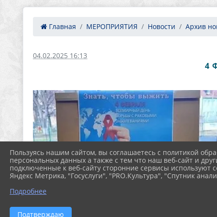
Главная
МЕРОПРИЯТИЯ
Новости
Архив нов
04.02.2025 16:13
4 
Пользуясь нашим сайтом, вы соглашаетесь с политикой обра
персональных данных а также с тем что наш веб-сайт и друг
подключенные к веб-сайту сторонние сервисы используют co
Яндекс Метрика, "Госуслуги", "PRO.Культура", "Спутник анали
Подробнее
Подтверждаю