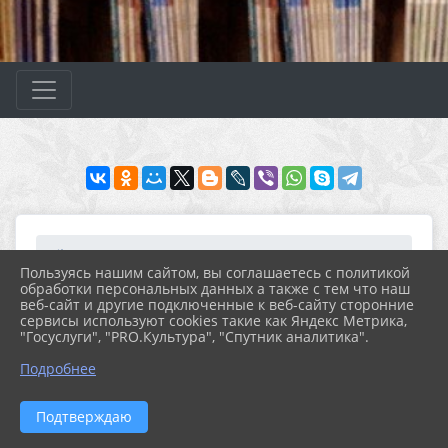
Главная
МЕРОПРИЯТИЯ
Новости
Архив новостей за 2025...
Пользуясь нашим сайтом, вы соглашаетесь с политикой
Игра-викторина «Самая ...
обработки персональных данных а также с тем что наш
веб-сайт и другие подключенные к веб-сайту сторонние
сервисы используют cookies такие как Яндекс Метрика,
"Госуслуги", "PRO.Культура", "Спутник аналитика".
14.05.2025 13:33
34
ИГРА-ВИКТОРИНА «САМАЯ ДРУЖНАЯ
Подробнее
СЕМЬЯ» В РАМКАХ КЛУБА «КНИГОЧЕЙ»
(ДО)
Подтверждаю