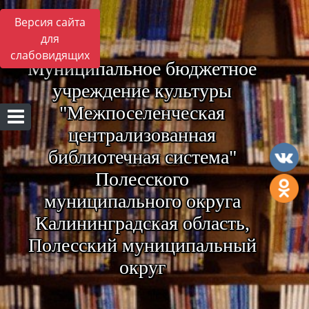
Версия сайта
для
слабовидящих
Муниципальное бюджетное
учреждение культуры
"Межпоселенческая
централизованная
библиотечная система"
Полесского
муниципального округа
Калининградская область,
Полесский муниципальный
округ