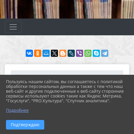
Главная
ЧИТАТЕЛЯМ
Библиофреш (новые пост...
Абонемент ЦМБ
Пользуясь нашим сайтом, вы соглашаетесь с политикой
Шорохов, Алексей Алекс...
обработки персональных данных а также с тем что наш
веб-сайт и другие подключенные к веб-сайту сторонние
сервисы используют cookies такие как Яндекс Метрика,
"Госуслуги", "PRO.Культура", "Спутник аналитика".
01.08.2025 08:52
29
ШОРОХОВ, АЛЕКСЕЙ АЛЕКСЕЕВИЧ.
Подробнее
БРАННАЯ СЛАВА.
Подтверждаю