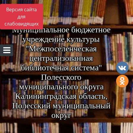
Версия сайта
для
слабовидящих
Муниципальное бюджетное
учреждение культуры
"Межпоселенческая
централизованная
библиотечная система"
Полесского
муниципального округа
Калининградская область,
Полесский муниципальный
округ