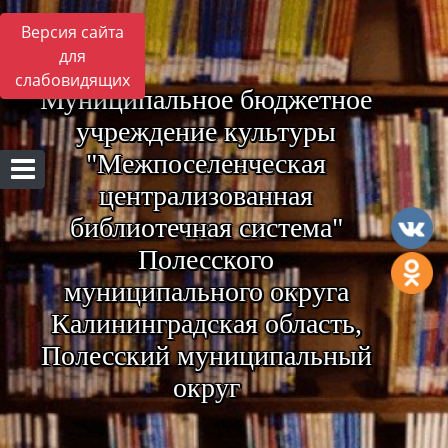
Версия сайта
для
слабовидящих
Муниципальное бюджетное
учреждение культуры
"Межпоселенческая
централизованная
библиотечная система"
Полесского
муниципального округа
Калининградская область,
Полесский муниципальный
округ