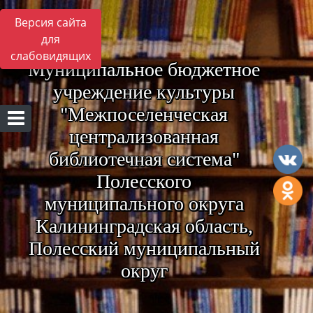
Версия сайта
для
слабовидящих
Муниципальное бюджетное
учреждение культуры
"Межпоселенческая
централизованная
библиотечная система"
Полесского
муниципального округа
Калининградская область,
Полесский муниципальный
округ