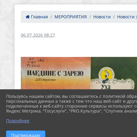
Главная
МЕРОПРИЯТИЯ
Новости
Новости 
06.07.2026 08:27
Пользуясь нашим сайтом, вы соглашаетесь с политикой обра
персональных данных а также с тем что наш веб-сайт и друг
подключенные к веб-сайту сторонние сервисы используют co
Яндекс Метрика, "Госуслуги", "PRO.Культура", "Спутник анали
Подробнее
Подтверждаю