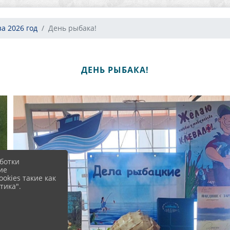
за 2026 год
День рыбака!
ДЕНЬ РЫБАКА!
ботки
ие
okies такие как
тика".