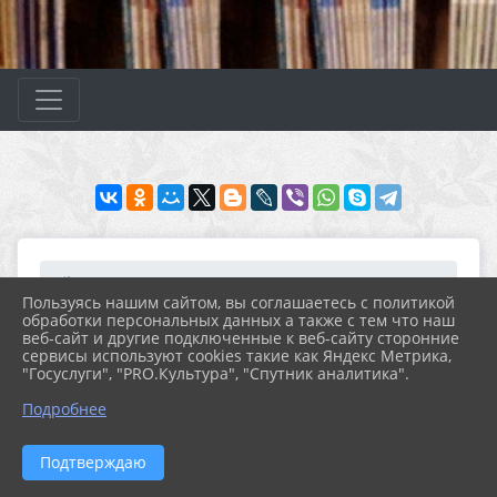
Главная
ВАЖНО
Антикоррупция
2. Антикоррупционная э...
Пользуясь нашим сайтом, вы соглашаетесь с политикой
обработки персональных данных а также с тем что наш
веб-сайт и другие подключенные к веб-сайту сторонние
25.11.2020 10:00
11
сервисы используют cookies такие как Яндекс Метрика,
2. АНТИКОРРУПЦИОННАЯ ЭКСПЕРТИЗА
"Госуслуги", "PRO.Культура", "Спутник аналитика".
Подробнее
Подтверждаю
2026 г. cbs-polessk.ru