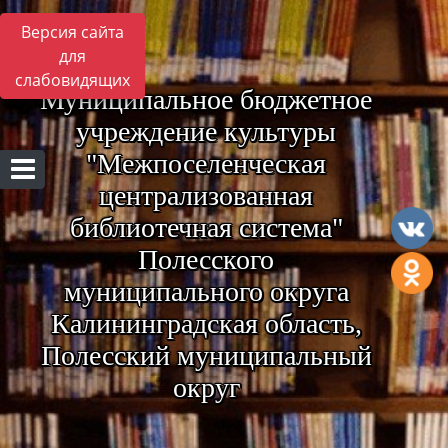
Версия сайта
для
слабовидящих
Муниципальное бюджетное
учреждение культуры
"Межпоселенческая
централизованная
библиотечная система"
Полесского
муниципального округа
Калининградская область,
Полесский муниципальный
округ