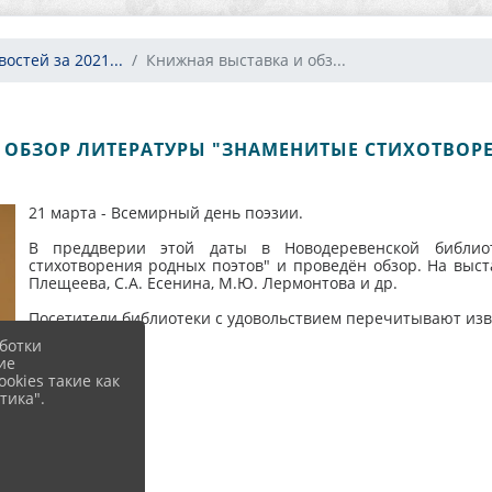
остей за 2021...
Книжная выставка и обз...
 ОБЗОР ЛИТЕРАТУРЫ "ЗНАМЕНИТЫЕ СТИХОТВОР
21 марта - Всемирный день поэзии.
В преддверии этой даты в Новодеревенской библио
стихотворения родных поэтов" и проведён обзор. На выст
Плещеева, С.А. Есенина, М.Ю. Лермонтова и др.
Посетители библиотеки с удовольствием перечитывают изве
ботки
ие
okies такие как
тика".