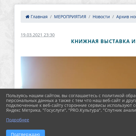
Главная
МЕРОПРИЯТИЯ
Новости
Архив нов
19.03.2021 23:30
КНИЖНАЯ ВЫСТАВКА И
Пользуясь нашим сайтом, вы соглашаетесь с политикой обра
персональных данных а также с тем что наш веб-сайт и друг
подключенные к веб-сайту сторонние сервисы используют co
Яндекс Метрика, "Госуслуги", "PRO.Культура", "Спутник анали
Подробнее
Подтверждаю