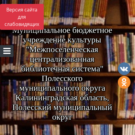
Версия сайта
для
слабовидящих
Муниципальное бюджетное
учреждение культуры
"Межпоселенческая
централизованная
библиотечная система"
Полесского
муниципального округа
Калининградская область,
Полесский муниципальный
округ