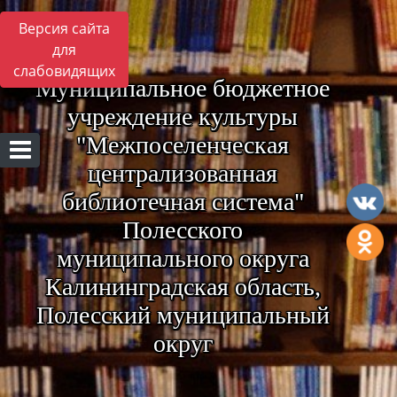
Версия сайта
для
слабовидящих
Муниципальное бюджетное
учреждение культуры
"Межпоселенческая
централизованная
библиотечная система"
Полесского
муниципального округа
Калининградская область,
Полесский муниципальный
округ