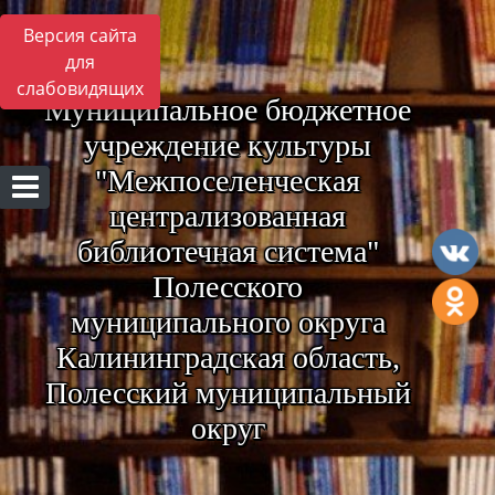
Версия сайта
для
слабовидящих
Муниципальное бюджетное
учреждение культуры
"Межпоселенческая
централизованная
библиотечная система"
Полесского
муниципального округа
Калининградская область,
Полесский муниципальный
округ