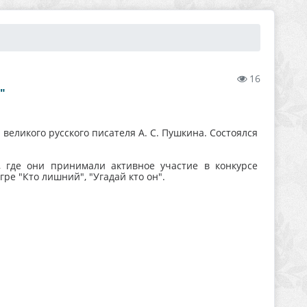
16
"
великого русского писателя А. С. Пушкина. Состоялся
, где они принимали активное участие в конкурсе
игре "Кто лишний", "Угадай кто он".