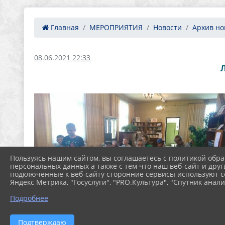
Главная
МЕРОПРИЯТИЯ
Новости
Архив нов
08.06.2021 22:33
Пользуясь нашим сайтом, вы соглашаетесь с политикой обра
персональных данных а также с тем что наш веб-сайт и друг
подключенные к веб-сайту сторонние сервисы используют co
Яндекс Метрика, "Госуслуги", "PRO.Культура", "Спутник анали
Подробнее
Подтверждаю