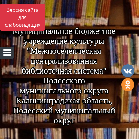
Версия сайта
для
слабовидящих
Муниципальное бюджетное
учреждение культуры
"Межпоселенческая
централизованная
библиотечная система"
Полесского
муниципального округа
Калининградская область,
Полесский муниципальный
округ