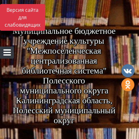
Версия сайта
для
слабовидящих
Муниципальное бюджетное
учреждение культуры
"Межпоселенческая
централизованная
библиотечная система"
Полесского
муниципального округа
Калининградская область,
Полесский муниципальный
округ